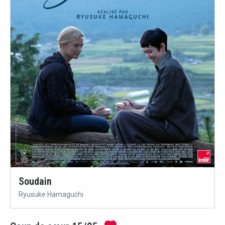
Soudain
Ryusuke Hamaguchi