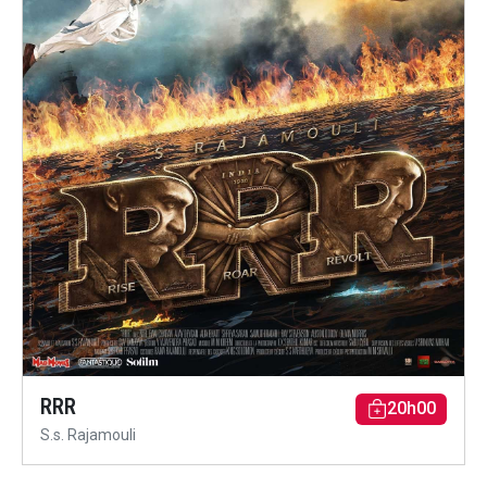
RRR
20h00
S.s. Rajamouli