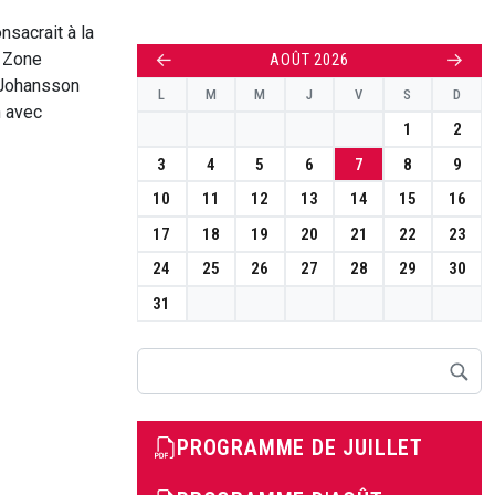
nsacrait à la
a Zone
←
→
AOÛT 2026
t Johansson
L
M
M
J
V
S
D
n avec
1
2
3
4
5
6
7
8
9
10
11
12
13
14
15
16
17
18
19
20
21
22
23
24
25
26
27
28
29
30
31
Rechercher
PROGRAMME DE JUILLET