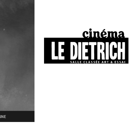
34, boulevard Chasseigne - Poitiers
05 49 01 77 90
IGNE