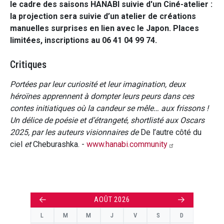
le cadre des saisons HANABI suivie d'un Ciné-atelier :
la projection sera suivie d’un atelier de créations
manuelles surprises en lien avec le Japon. Places
limitées, inscriptions au 06 41 04 99 74.
Critiques
Portées par leur curiosité et leur imagination, deux
héroïnes apprennent à dompter leurs peurs dans ces
contes initiatiques où la candeur se mêle… aux frissons !
Un délice de poésie et d’étrangeté, shortlisté aux Oscars
2025, par les auteurs visionnaires de
De l’autre côté du
ciel
et
Cheburashka. -
www.hanabi.community
←
→
AOÛT 2026
L
M
M
J
V
S
D