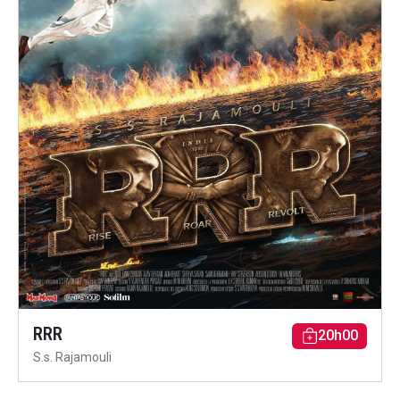
RRR
20h00
S.s. Rajamouli