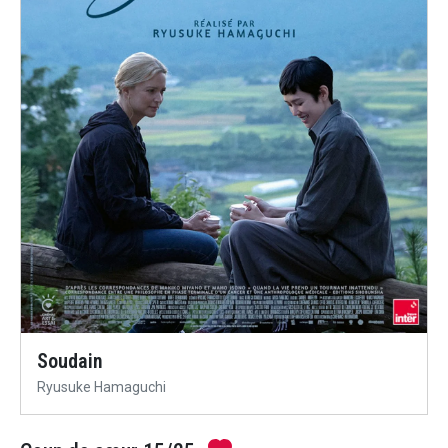
Soudain
Ryusuke Hamaguchi