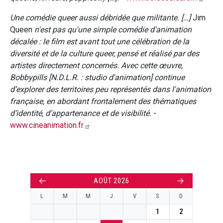
Une comédie queer aussi débridée que militante. […]
Jim
Queen
n'est pas qu'une simple comédie d'animation
décalée : le film est avant tout une célébration de la
diversité et de la culture queer, pensé et réalisé par des
artistes directement concernés. Avec cette œuvre,
Bobbypills [N.D.L.R. : studio d'animation] continue
d’explorer des territoires peu représentés dans l'animation
française, en abordant frontalement des thématiques
d’identité, d’appartenance et de visibilité.
-
www.cineanimation.fr
←
→
AOÛT 2026
L
M
M
J
V
S
D
1
2