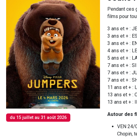
Pendant ces g
films pour tou
3 ans et + :
3 ans et + : 
3 ans et + : 
4 ans et + 
5 ans et + :
7 ans et + 
7 ans et + : 
7 ans et + : 
11 ans et + 
13 ans et + :
13 ans et + 
Autour des fi
du 15 juillet au 31 août 2026
VEN 24/0
Chopin, 