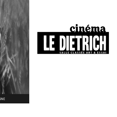
34, boulevard Chasseigne - Poitiers
05 49 01 77 90
IGNE