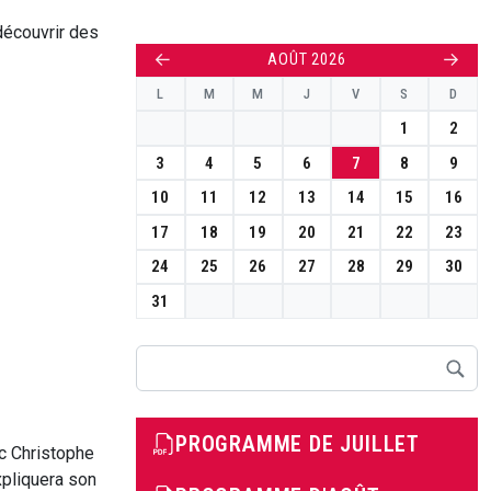
découvrir des
←
→
AOÛT 2026
L
M
M
J
V
S
D
1
2
3
4
5
6
7
8
9
10
11
12
13
14
15
16
17
18
19
20
21
22
23
24
25
26
27
28
29
30
31
Rechercher
PROGRAMME DE JUILLET
c Christophe
pliquera son