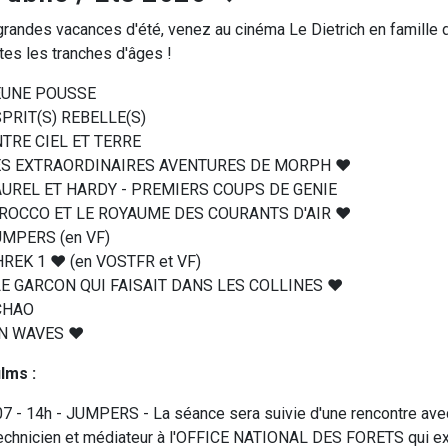
randes vacances d'été, venez au cinéma Le Dietrich en famille 
tes les tranches d'âges !
 JEUNE POUSSE
ESPRIT(S) REBELLE(S)
ENTRE CIEL ET TERRE
: LES EXTRAORDINAIRES AVENTURES DE MORPH ♥
 LAUREL ET HARDY - PREMIERS COUPS DE GENIE
: SIROCCO ET LE ROYAUME DES COURANTS D'AIR ♥
JUMPERS (en VF)
SHREK 1 ♥ (en VOSTFR et VF)
: LE GARCON QUI FAISAIT DANS LES COLLINES ♥
 CHAO
: IN WAVES ♥
lms :
7 - 14h - JUMPERS - La séance sera suivie d'une rencontre ave
technicien et médiateur à l'OFFICE NATIONAL DES FORETS qui ex