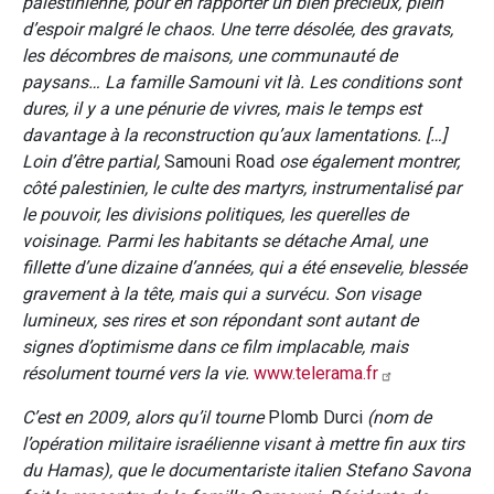
palestinienne, pour en rapporter un bien précieux, plein
d’espoir malgré le chaos. Une terre désolée, des gravats,
les décombres de maisons, une communauté de
paysans… La famille Samouni vit là. Les conditions sont
dures, il y a une pénurie de vivres, mais le temps est
davantage à la reconstruction qu’aux lamentations. […]
Loin d’être partial,
Samouni Road
ose également montrer,
côté palestinien, le culte des martyrs, instrumentalisé par
le pouvoir, les divisions politiques, les querelles de
voisinage. Parmi les habitants se détache Amal, une
fillette d’une dizaine d’années, qui a été ensevelie, blessée
gravement à la tête, mais qui a survécu. Son visage
lumineux, ses rires et son répondant sont autant de
signes d’optimisme dans ce film implacable, mais
résolument tourné vers la vie.
www.telerama.fr
C’est en 2009, alors qu’il tourne
Plomb Durci
(nom de
l’opération militaire israélienne visant à mettre fin aux tirs
du Hamas), que le documentariste italien Stefano Savona