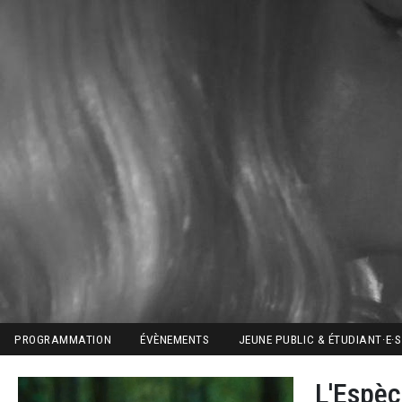
Aller au contenu principal
Image
Main navigation
PROGRAMMATION
ÉVÈNEMENTS
JEUNE PUBLIC & ÉTUDIANT·E·S
L'Espèc