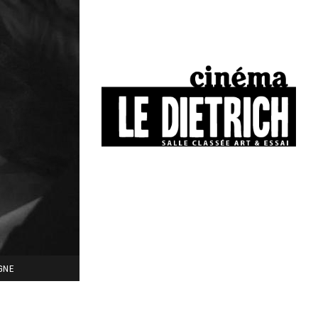
34, boulevard Chasseigne - Poitiers
05 49 01 77 90
IGNE