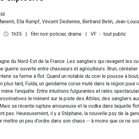
ld
anenti, Ella Rumpf, Vincent Dedienne, Bertrand Belin, Jean-Louis
6
1h35
|
film noir-policier, drame
|
VF
-
tout public
gne du Nord-Est de la France. Les sangliers qui ravagent les cu
 guerre ouverte entre chasseurs et agriculteurs. Brun, céréalier e
ntenir sa ferme à flot. Quand un notable du coin le pousse à bout, i
an plus tard, Fulda, un gendarme corse muté dans la région pour 
, mène l'enquête. Entre intuitions fulgurantes et ratés spectacula
oximatives le mènent sur la piste des Attilas, des sangliers a
Mais sa récente rupture amoureuse et la vodka dans laquelle flo
nt pas. Heureusement, il y a Stéphane, la nouvelle psy de la gen
ur mettre un peu d'ordre dans son chaos -- à moins que ce ne soit