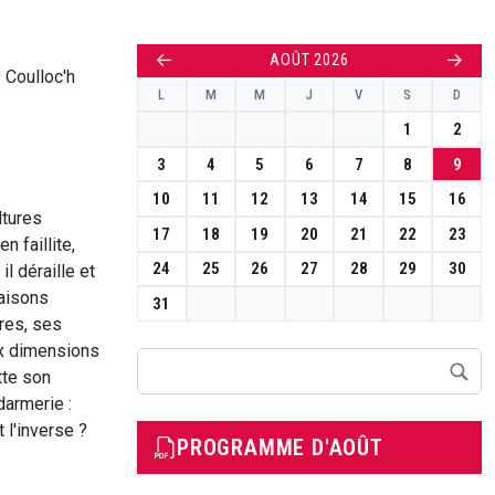
←
→
AOÛT 2026
 Coulloc'h
L
M
M
J
V
S
D
1
2
3
4
5
6
7
8
9
10
11
12
13
14
15
16
ltures
17
18
19
20
21
22
23
n faillite,
24
25
26
27
28
29
30
l déraille et
raisons
31
ires, ses
ux dimensions
Rechercher
tte son
darmerie :
 l'inverse ?
PROGRAMME D'AOÛT