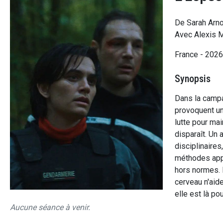
De Sarah Arno
Avec Alexis M
France - 202
Synopsis
Dans la campa
provoquent une
lutte pour mai
disparaît. Un 
disciplinaires
méthodes appr
hors normes. 
cerveau n'aide
elle est là po
Aucune séance à venir.