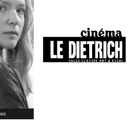
34, boulevard Chasseigne - Poitiers
05 49 01 77 90
IGNE