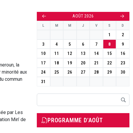
←
→
AOÛT 2026
L
M
M
J
V
S
D
1
2
3
4
5
6
7
8
9
10
11
12
13
14
15
16
17
18
19
20
21
22
23
meroun, la
r minorité aux
24
25
26
27
28
29
30
s du commun
31
Rechercher
sée par Les
PROGRAMME D'AOÛT
ation Min’ de