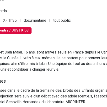
ardo
8
1h35
|
documentaire
|
tout public
ontre / JUST KIDS
et Dian Malal, 16 ans, sont arrivés seuls en France depuis le Ca
et la Guinée. Livrés à eux-mêmes, ils se battent pour prouver leu
çaises afin d’être mis à l’abri. Une équipe de foot au destin hor
éunir et contribuer à changer leur vie.
ues
ée dans le cadre de la Semaine des Droits des Enfants organi
ojection sera suivie d’un débat avec des adolescent.e.s, l’associ
niel Senovilla Hernandez du laboratoire MIGRINTER.