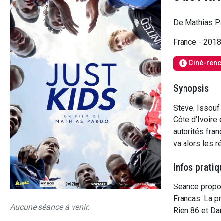
De Mathias P
France - 201
Ciné-renc
E
Synopsis
Steve, Issouf 
Côte d’Ivoire 
autorités fran
va alors les r
Infos pratiq
Séance propos
Francas. La pr
Aucune séance à venir.
Rien 86 et Da