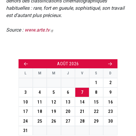
dehors des classifications cinématographiques
habituelles : rare, fort en gueule, sophistiqué, son travail
est d’autant plus précieux.
Source :
www.arte.tv
←
→
AOÛT 2026
L
M
M
J
V
S
D
1
2
3
4
5
6
7
8
9
10
11
12
13
14
15
16
17
18
19
20
21
22
23
24
25
26
27
28
29
30
31