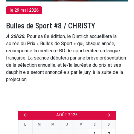
le 29 mai 2026
Bulles de Sport #8 / CHRISTY
À 20h30.
Pour sa 8e édition, le Dietrich accueillera la
soirée du Prix « Bulles de Sport » qui, chaque année,
récompense la meilleure BD de sport éditée en langue
française. La séance débutera par une brève présentation
de la sélection annuelle, et le/la lauréat·e du prix et ses
dauphin·e·s seront annoncé·e·s par le jury, à la suite de la
projection.
←
→
AOÛT 2026
L
M
M
J
V
S
D
1
2