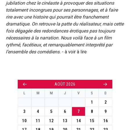
jubilation chez le cinéaste à provoquer des situations
totalement incongrues pour ses personnages, et à faire
rire avec une histoire qui pourrait être franchement
dramatique. On retrouve la patte du réalisateur, mais cette
fois dégagée des redondances érotiques pas toujours
nécessaires à la narration. Nous voilà face à un film
rythmé, facétieux, et remarquablement interprété par
l’ensemble des comédiens.
- à voir à lire
←
→
AOÛT 2026
L
M
M
J
V
S
D
1
2
3
4
5
6
7
8
9
10
11
12
13
14
15
16
17
18
19
20
21
22
23