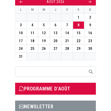
←
→
AOÛT 2026
L
M
M
J
V
S
D
1
2
3
4
5
6
7
8
9
10
11
12
13
14
15
16
17
18
19
20
21
22
23
24
25
26
27
28
29
30
31
Rechercher
PROGRAMME D'AOÛT
NEWSLETTER