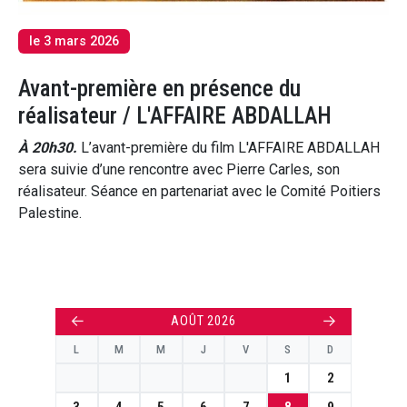
le 3 mars 2026
Avant-première en présence du
réalisateur / L'AFFAIRE ABDALLAH
À 20h30.
L’avant-première du film L'AFFAIRE ABDALLAH
sera suivie d’une rencontre avec Pierre Carles, son
réalisateur. Séance en partenariat avec le Comité Poitiers
Palestine.
←
→
AOÛT 2026
L
M
M
J
V
S
D
1
2
3
4
5
6
7
8
9