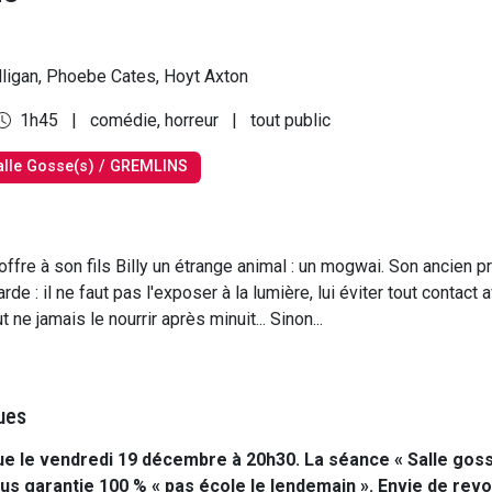
ligan, Phoebe Cates, Hoyt Axton
1h45
|
comédie, horreur
|
tout public
alle Gosse(s) / GREMLINS
ffre à son fils Billy un étrange animal : un mogwai. Son ancien pro
de : il ne faut pas l'exposer à la lumière, lui éviter tout contact a
t ne jamais le nourrir après minuit... Sinon...
ues
e le vendredi 19 décembre à 20h30. La séance « Salle gosse
us garantie 100 % « pas école le lendemain ». Envie de revo