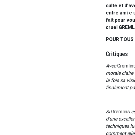
culte et d'a
entre ami·e·
fait pour vou
cruel GREMLI
POUR TOUS 
Critiques
Avec
Gremlin
morale claire 
la fois sa vis
finalement pa
Si
Gremlins
e
d’une excellen
techniques lu
comment elle 