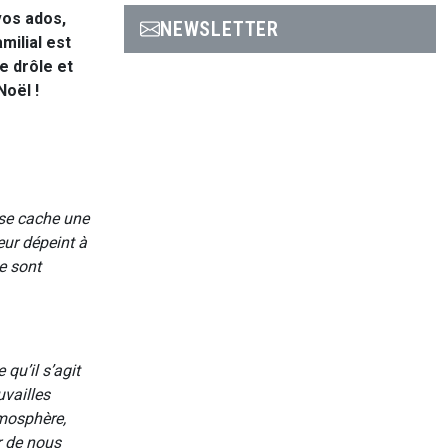
vos ados,
NEWSLETTER
ilial est
e drôle et
oël !
 se cache une
teur dépeint à
e sont
qu’il s’agit
uvailles
tmosphère,
r de nous