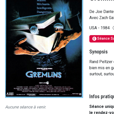
De Joe Dante
Avec Zach Gal
USA - 1984
Séance S
E
Synopsis
Rand Peltzer o
bien mis en gar
surtout, surtou
Infos pratiq
Séance uniqu
Aucune séance à venir.
le rendez-vo