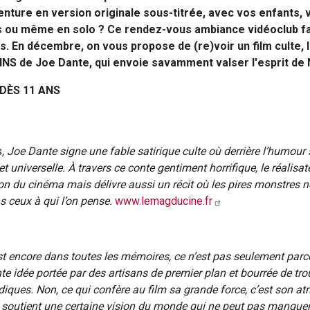
venture en version originale sous-titrée, avec vos enfants, 
s ou même en solo ? Ce rendez-vous ambiance vidéoclub fam
s. En décembre, on vous propose de (re)voir un film culte, l
NS de Joe Dante, qui envoie savamment valser l'esprit de N
DÈS 11 ANS
s
, Joe Dante signe une fable satirique culte où derrière l’humour
et universelle. À travers ce conte gentiment horrifique, le réalisa
ion du cinéma mais délivre aussi un récit où les pires monstres n
s ceux à qui l’on pense.
www.lemagducine.fr
st encore dans toutes les mémoires, ce n’est pas seulement parce 
te idée portée par des artisans de premier plan et bourrée de tro
diques. Non, ce qui confère au film sa grande force, c’est son a
soutient une certaine vision du monde qui ne peut pas manque