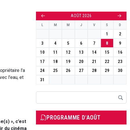
←
→
AOÛT 2026
L
M
M
J
V
S
D
1
2
3
4
5
6
7
8
9
10
11
12
13
14
15
16
17
18
19
20
21
22
23
priétaire l'a
24
25
26
27
28
29
30
vec l'eau, et
31
Rechercher
PROGRAMME D'AOÛT
(s) », c’est
ir du cinéma