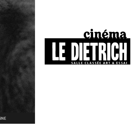
34, boulevard Chasseigne - Poitiers
05 49 01 77 90
IGNE