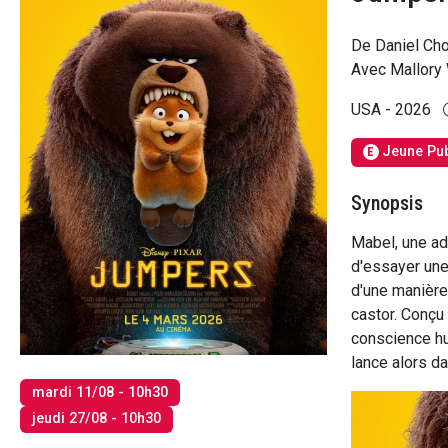
De Daniel Ch
Avec Mallory 
USA - 2026
Jeune Pub
E
Synopsis
Mabel, une ad
d'essayer une
d'une manière 
castor. Conçu 
conscience hu
lance alors d
mardi 11/08 - 10h30
jeudi 27/08 - 10h30