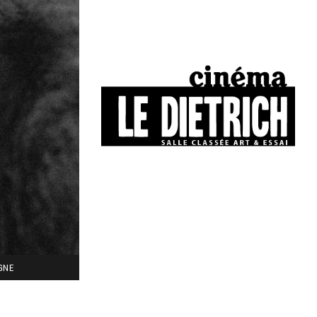
34, boulevard Chasseigne - Poitiers
05 49 01 77 90
IGNE