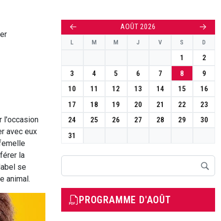
←
→
AOÛT 2026
er
L
M
M
J
V
S
D
1
2
3
4
5
6
7
8
9
10
11
12
13
14
15
16
17
18
19
20
21
22
23
r l'occasion
24
25
26
27
28
29
30
er avec eux
31
 femelle
férer la
Rechercher
Mabel se
e animal.
PROGRAMME D'AOÛT