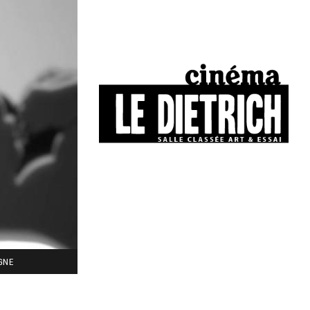
34, boulevard Chasseigne - Poitiers
05 49 01 77 90
IGNE