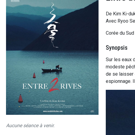
De Kim Ki-du
Avec Ryoo Se
Corée du Sud
Synopsis
Sur les eaux d
modeste pêcheu
de se laisser 
espionnage. Il
Aucune séance à venir.