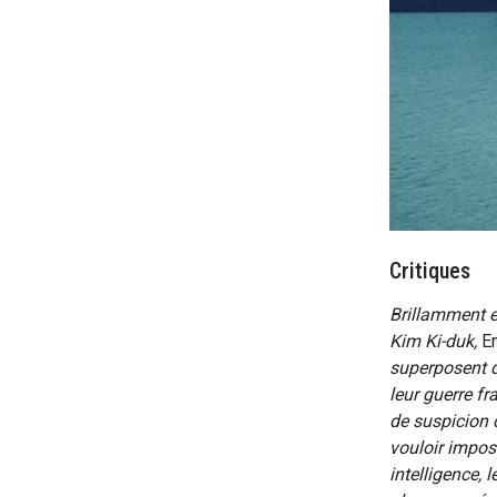
Critiques
Brillamment e
Kim Ki-duk,
E
superposent d
leur guerre fr
de suspicion q
vouloir impos
intelligence, 