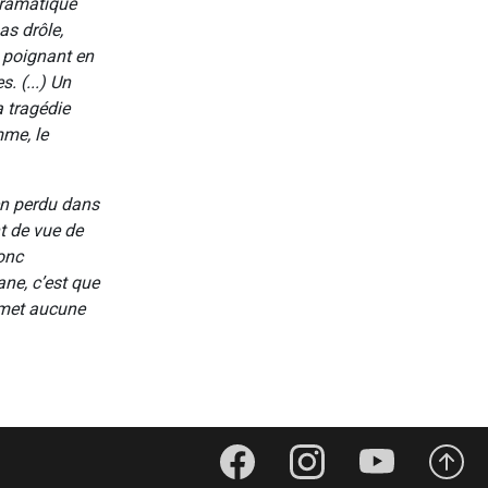
dramatique
as drôle,
 poignant en
. (...) Un
 tragédie
mme, le
en perdu dans
t de vue de
onc
ane, c’est que
ermet aucune