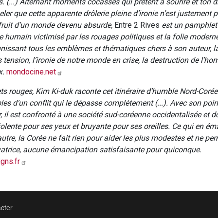
. (...) Alternant moments cocasses qui prêtent à sourire et ton 
eler que cette apparente drôlerie pleine d’ironie n’est justement p
fruit d’un monde devenu absurde,
Entre 2 Rives
est un pamphlet
re humain victimisé par les rouages politiques et la folie modernes
unissant tous les emblèmes et thématiques chers à son auteur, la
ension, l’ironie de notre monde en crise, la destruction de l’ho
x.
mondocine.net
ets rouges, Kim Ki-duk raconte cet itinéraire d’humble Nord-Coré
les d’un conflit qui le dépasse complètement (...). Avec son poin
, il est confronté à une société sud-coréenne occidentalisée et d
violente pour ses yeux et bruyante pour ses oreilles. Ce qui en ém
’autre, la Corée ne fait rien pour aider les plus modestes et ne p
vatrice, aucune émancipation satisfaisante pour quiconque.
gns.fr
cter