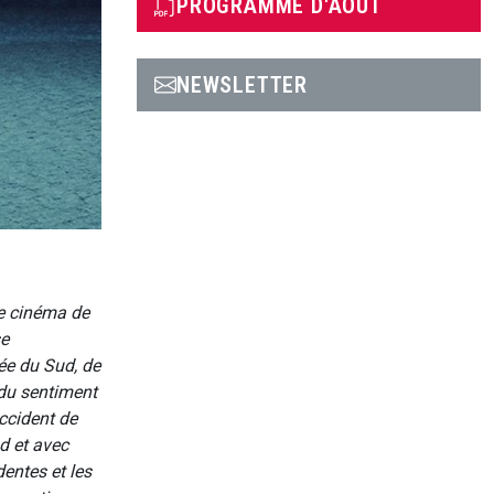
PROGRAMME D'AOÛT
NEWSLETTER
le cinéma de
se
ée du Sud, de
 du sentiment
Occident de
d et avec
dentes et les