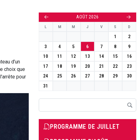
←
→
AOÛT 2026
L
M
M
J
V
S
D
1
2
3
4
5
6
7
8
9
10
11
12
13
14
15
16
ateau d’un
17
18
19
20
21
22
23
re choix que
24
25
26
27
28
29
30
l’arrête pour
31
Rechercher
PROGRAMME DE JUILLET