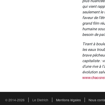
plus nuancées
qui vient rapp
seulement le 
faveur de l’êt
grand film ré
humaine sous t
besoin de pai
Tirant à boul
les eaux troub
brave pêcheur
capitaliste : 
d’une rive à l
évolution sal
www.chaosrei
© 2014-2026
Le Dietrich
Mentions légales
Nous conta