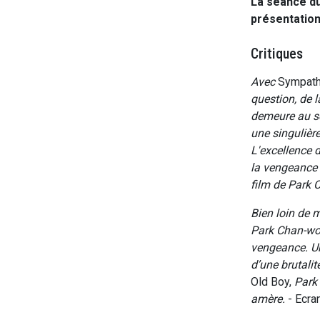
La séance du
présentation
Critiques
Avec
Sympath
question, de 
demeure au se
une singulièr
L'excellence d
la vengeance d
film de Park C
Bien loin de 
Park Chan-woo
vengeance. Un
d’une brutalit
Old Boy,
Park
amère.
- Ecra