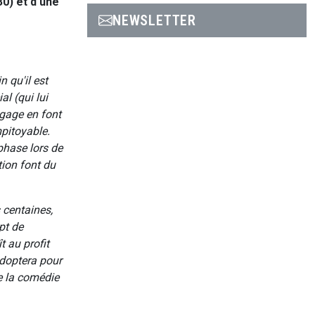
0) et d'une
NEWSLETTER
n qu'il est
l (qui lui
égage en font
mpitoyable.
mphase lors de
tion font du
 centaines,
pt de
 au profit
 adoptera pour
e la comédie