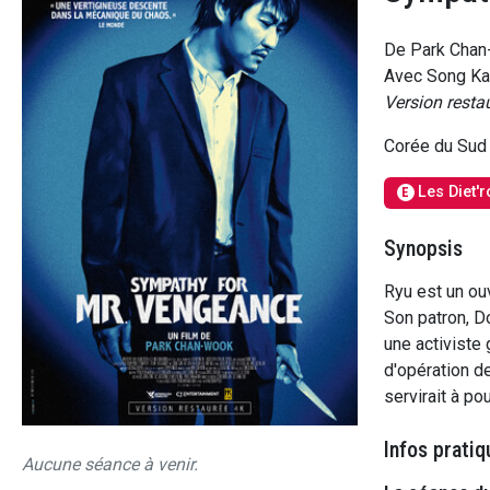
De Park Cha
Avec Song Ka
Version resta
Corée du Sud
Les Diet'
E
Synopsis
Ryu est un ouv
Son patron, Do
une activiste
d'opération de
servirait à po
Infos pratiq
Aucune séance à venir.