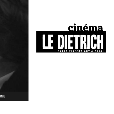
34, boulevard Chasseigne - Poitiers
05 49 01 77 90
IGNE