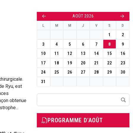
←
→
AOÛT 2026
L
M
M
J
V
S
D
1
2
3
4
5
6
7
8
9
10
11
12
13
14
15
16
17
18
19
20
21
22
23
24
25
26
27
28
29
30
hirurgicale.
31
 de Ryu, est
ances
Rechercher
rançon obtenue
strophe...
PROGRAMME D'AOÛT