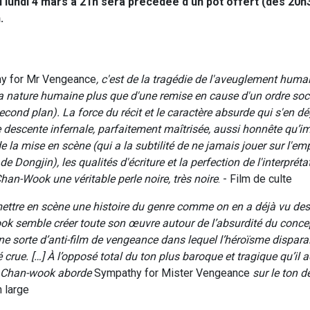
 lundi 4 mars à 21h sera précédée d'un pot offert (dès 20h3
.
y for Mr Vengeance
, c'est de la tragédie de l'aveuglement humai
la nature humaine plus que d'une remise en cause d'un ordre socia
cond plan). La force du récit et le caractère absurde qui s'en d
e descente infernale, parfaitement maîtrisée, aussi honnête qu’i
e la mise en scène (qui a la subtilité de ne jamais jouer sur l'e
e Dongjin), les qualités d'écriture et la perfection de l'interpréta
han-Wook une véritable perle noire, très noire
. - Film de culte
mettre en scène une histoire du genre comme on en a déjà vu des
k semble créer toute son œuvre autour de l’absurdité du conce
e sorte d’anti-film de vengeance dans lequel l’héroïsme disparaît
é crue. […] À l’opposé total du ton plus baroque et tragique qu’il
 Chan-wook aborde
Sympathy for Mister Vengeance
sur le ton d
n large