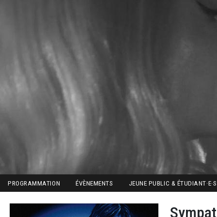
Aller au contenu principal
Image
Main navigation
PROGRAMMATION
ÉVÈNEMENTS
JEUNE PUBLIC & ÉTUDIANT·E·S
Sympat