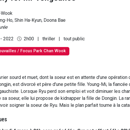
n-Wook
ng-Ho, Shin Ha-Kyun, Doona Bae
urée
 - 2022
2h00
|
thriller
|
tout public
rouvailles / Focus Park Chan Wook
rier sourd et muet, dont la soeur est en attente d'une opération c
ngjin, est divorcé et père d'une petite fille. Young-Mi, la fiancée
 gauchiste. Lorsque Ryu perd son emploi et voit diminuer les ch
 sa soeur, elle lui propose de kidnapper la fille de Dongjin. La 
uvoir soigner la soeur de Ryu. Mais le plan parfait tourne à la cata
ues