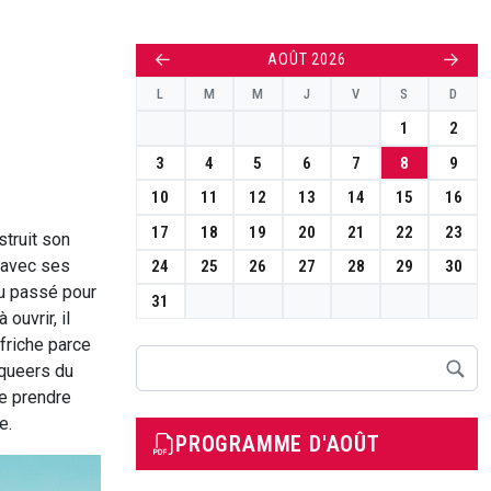
←
→
AOÛT 2026
L
M
M
J
V
S
D
1
2
3
4
5
6
7
8
9
10
11
12
13
14
15
16
17
18
19
20
21
22
23
struit son
, avec ses
24
25
26
27
28
29
30
du passé pour
31
ouvrir, il
friche parce
Rechercher
 queers du
de prendre
e.
PROGRAMME D'AOÛT