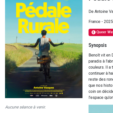
De Antoine V
France - 202
Queer We
E
Synopsis
Benoît vit en 
paradis à l'ab
couleurs. Il 
continuer à hab
reste des ron
que nos histoi
coin on décide
l’espace qu’on
Aucune séance à venir.