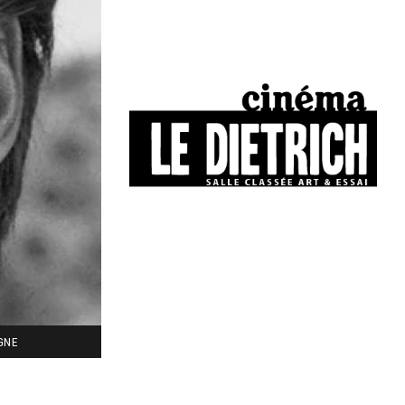
34, boulevard Chasseigne - Poitiers
05 49 01 77 90
IGNE