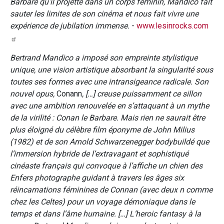
Barbare qu’il projette dans un corps féminin, Mandico fait
sauter les limites de son cinéma et nous fait vivre une
expérience de jubilation immense.
-
www.lesinrocks.com
Bertrand Mandico a imposé son empreinte stylistique
unique, une vision artistique absorbant la singularité sous
toutes ses formes avec une intransigeance radicale. Son
nouvel opus,
Conann
, […] creuse puissamment ce sillon
avec une ambition renouvelée en s’attaquant à un mythe
de la virilité : Conan le Barbare. Mais rien ne saurait être
plus éloigné du célèbre film éponyme de John Milius
(1982) et de son Arnold Schwarzenegger bodybuildé que
l’immersion hybride de l’extravagant et sophistiqué
cinéaste français qui convoque à l’affiche un chien des
Enfers photographe guidant à travers les âges six
réincarnations féminines de Connan (avec deux n comme
chez les Celtes) pour un voyage démoniaque dans le
temps et dans l’âme humaine. […] L’heroic fantasy à la