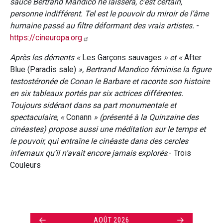
sauce Bertrand Mandico ne laissera, c’est certain,
personne indifférent. Tel est le pouvoir du miroir de l’âme
humaine passé au filtre déformant des vrais artistes.
-
https://cineuropa.org
Après les déments «
Les Garçons sauvages
» et «
After
Blue (Paradis sale)
», Bertrand Mandico féminise la figure
testostéronée de Conan le Barbare et raconte son histoire
en six tableaux portés par six actrices différentes.
Toujours sidérant dans sa part monumentale et
spectaculaire, «
Conann
» (présenté à la Quinzaine des
cinéastes) propose aussi une méditation sur le temps et
le pouvoir, qui entraîne le cinéaste dans des cercles
infernaux qu’il n’avait encore jamais explorés
.- Trois
Couleurs
←
→
AOÛT 2026