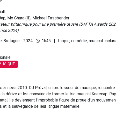
att
ap, Mo Chara (II), Michael Fassbender
isateur britannique pour une première œuvre (BAFTA Awards 2025
ance 2024)
de-Bretagne - 2024
1h45
|
biopic, comédie, musical, incla
tionale
MUSIQUE
des années 2010. DJ Próvaí, un professeur de musique, rencontre
 la dérive et les convainc de former le trio musical Kneecap. Ra
 natal, ils deviennent l'improbable figure de proue d'un mouvemen
s et la sauvegarde de leur langue maternelle.