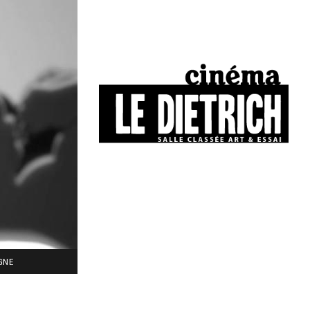
34, boulevard Chasseigne - Poitiers
05 49 01 77 90
IGNE