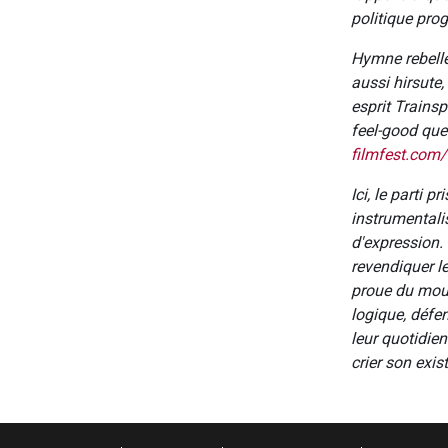
politique pro
Hymne rebelle 
aussi hirsute,
esprit Trainsp
feel-good que
filmfest.com
Ici, le parti 
instrumentalis
d'expression. 
revendiquer l
proue du mouv
logique, défen
leur quotidien.
crier son exis