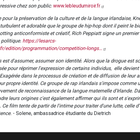
gressive chez son public
.
www.lebleudumiroir.fr
pour la préservation de la culture et de la langue irlandaise, Kn
 turbulent et adorable que le groupe de hip-hop dont il peint le b
otting anticonformiste et créatif, Rich Peppiatt signe un premier
 politique.
https://lesarcs-
/fr/edition/programmation/competition-longs…
pris est d'assumer, assumer son identité. Alors que la drogue est s
ée pour réprimer l'expression de certains individus, elle devient i
Exagérée dans le processus de création et de diffusion de leur art
eur propre identité. Ce groupe de rap irlandais s'impose comme u
ement de reconnaissance de la langue maternelle d'Irlande. Da
dre leurs origines c'est également affirmer qui ils sont et s'expri
 Ce film tente de partir de l'intime pour traiter d'une lutte, celle d'
tence.
- Solene, ambassadrice étudiante du Dietrich