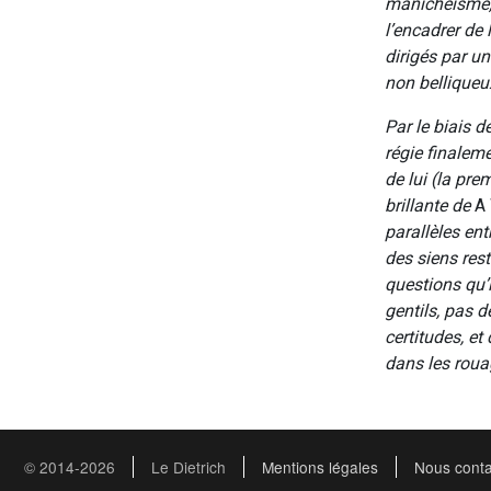
manichéisme, 
l’encadrer de
dirigés par un
non belliqueu
Par le biais 
régie finaleme
de lui (la pre
brillante de
A
parallèles entr
des siens res
questions qu’i
gentils, pas 
certitudes, e
dans les roua
© 2014-2026
Le Dietrich
Mentions légales
Nous conta