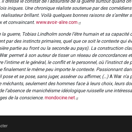
il dresse le constat de l’absurdité de la guerre surtout quand on
 lois iniques. Une chronique réaliste soutenue par des comédiens
 réalisateur brillant. Voilà quelques bonnes raisons de s’arrêter s
x et convaincant.
www.avoir-alire.com
de la guerre, Tobias Lindholm sonde l’être humain et sa capacité 
nt par des instincts primaires, quel que ce soit le contexte qui é
mière partie au front ou la seconde au pays). La construction cl
 War
permet à son auteur de tisser un réseau de concordances et
e l’intime et le général, le conflit et le personnel, où l’instinct de
te finalement le même peu importe le contexte. Passionnant dan
l pose et se pose, sans juger, asséner ou affirmer, (…)
A War
n’a 
de méchants, seulement des hommes face à leurs choix, leurs dou
t de l’absence de manichéisme idéologique ruisselle une intéress
ges de la conscience.
mondocine.net
cter