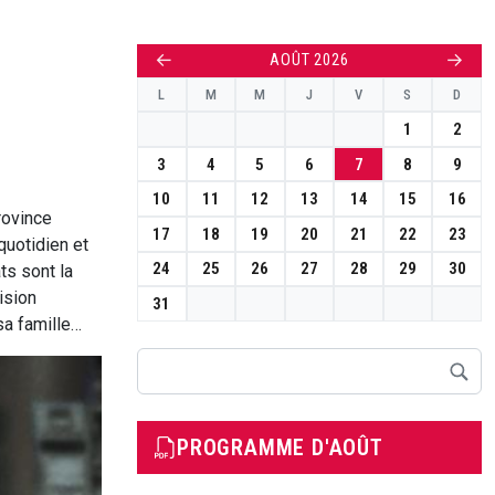
←
→
AOÛT 2026
L
M
M
J
V
S
D
1
2
3
4
5
6
7
8
9
10
11
12
13
14
15
16
rovince
17
18
19
20
21
22
23
quotidien et
24
25
26
27
28
29
30
ts sont la
ision
31
sa famille…
Rechercher
PROGRAMME D'AOÛT