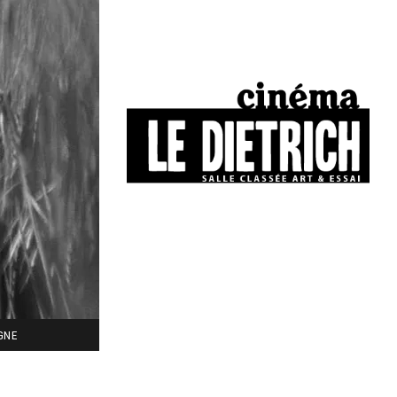
34, boulevard Chasseigne - Poitiers
05 49 01 77 90
IGNE