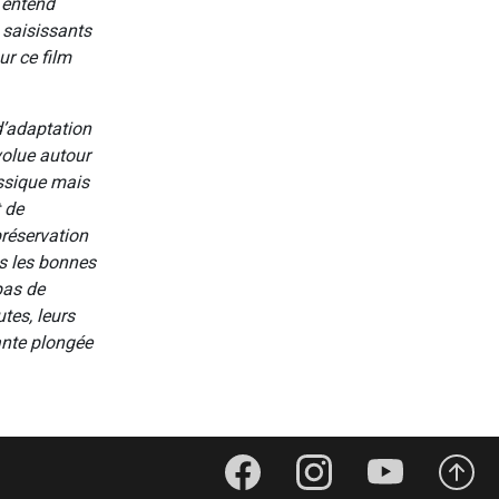
 entend
 saisissants
ur ce film
d’adaptation
volue autour
assique mais
 de
 préservation
s les bonnes
pas de
tes, leurs
ante plongée