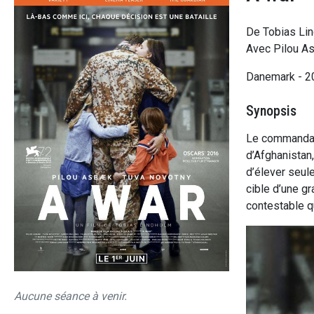
De Tobias Li
Avec Pilou As
Danemark - 
Synopsis
Le commandan
d’Afghanistan,
d’élever seule
cible d’une g
contestable q
Aucune séance à venir.