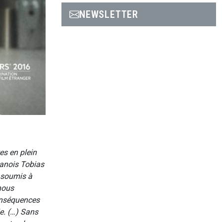
NEWSLETTER
tes en plein
 danois Tobias
t soumis à
 nous
conséquences
e. (…) Sans