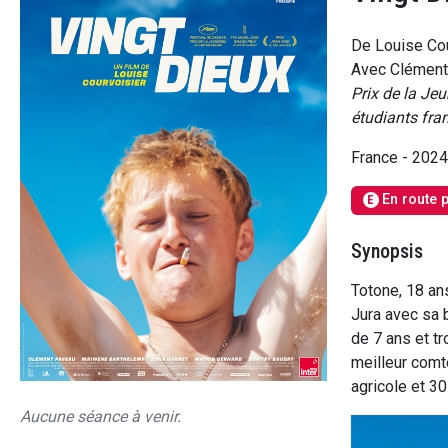
De Louise Cou
Avec Clément 
Prix de la Je
étudiants fr
France - 202
En route p
E
Synopsis
Totone, 18 an
Jura avec sa b
de 7 ans et tr
meilleur comte
agricole et 3
Aucune séance à venir.