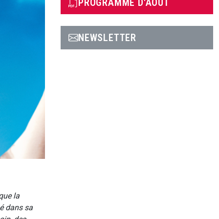
PROGRAMME D'AOÛT
NEWSLETTER
que la
né dans sa