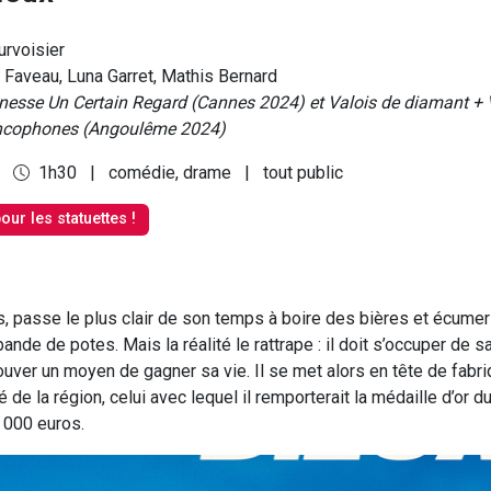
rvoisier
Faveau, Luna Garret, Mathis Bernard
unesse Un Certain Regard (Cannes 2024) et Valois de diamant + 
ancophones (Angoulême 2024)
4
1h30
|
comédie, drame
|
tout public
our les statuettes !
s, passe le plus clair de son temps à boire des bières et écumer
ande de potes. Mais la réalité le rattrape : il doit s’occuper de s
ouver un moyen de gagner sa vie. Il se met alors en tête de fabri
́ de la région, celui avec lequel il remporterait la médaille d’or 
0 000 euros.