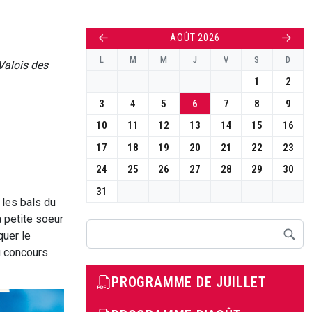
←
→
AOÛT 2026
L
M
M
J
V
S
D
Valois des
1
2
3
4
5
6
7
8
9
10
11
12
13
14
15
16
17
18
19
20
21
22
23
24
25
26
27
28
29
30
31
 les bals du
a petite soeur
Rechercher
quer le
du concours
PROGRAMME DE JUILLET