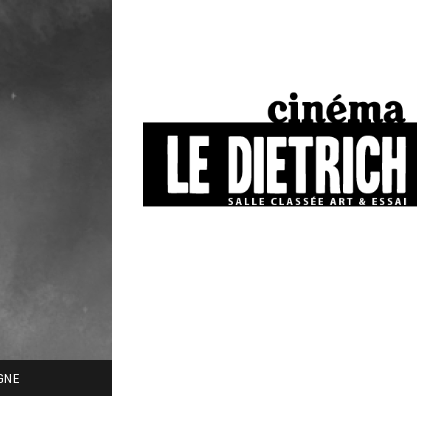
34, boulevard Chasseigne - Poitiers
05 49 01 77 90
IGNE