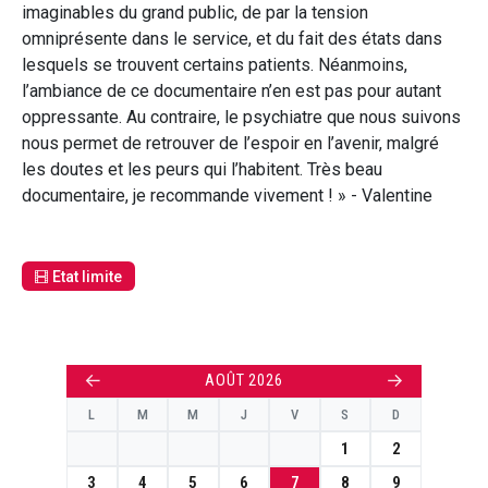
imaginables du grand public, de par la tension
omniprésente dans le service, et du fait des états dans
lesquels se trouvent certains patients. Néanmoins,
l’ambiance de ce documentaire n’en est pas pour autant
oppressante. Au contraire, le psychiatre que nous suivons
nous permet de retrouver de l’espoir en l’avenir, malgré
les doutes et les peurs qui l’habitent. Très beau
documentaire, je recommande vivement ! » - Valentine
Etat limite
←
→
AOÛT 2026
L
M
M
J
V
S
D
1
2
3
4
5
6
7
8
9