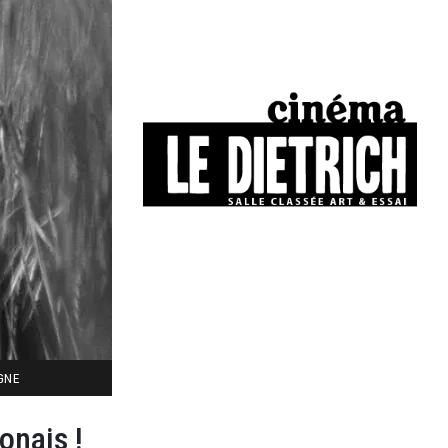
34, boulevard Chasseigne - Poitiers
05 49 01 77 90
IGNE
onais !