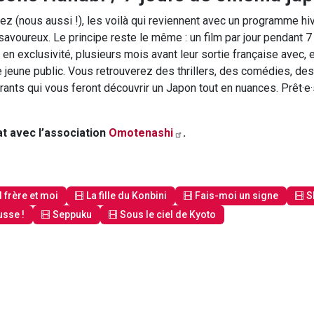
ez (nous aussi !), les voilà qui reviennent avec un programme hi
savoureux. Le principe reste le même : un film par jour pendant 7 
 en exclusivité, plusieurs mois avant leur sortie française avec, 
e jeune public. Vous retrouverez des thrillers, des comédies, des
rants qui vous feront découvrir un Japon tout en nuances. Prêt·e·
at avec l’association
Omotenashi
.
frère et moi
La fille du Konbini
Fais-moi un signe
S
sse !
Seppuku
Sous le ciel de Kyoto