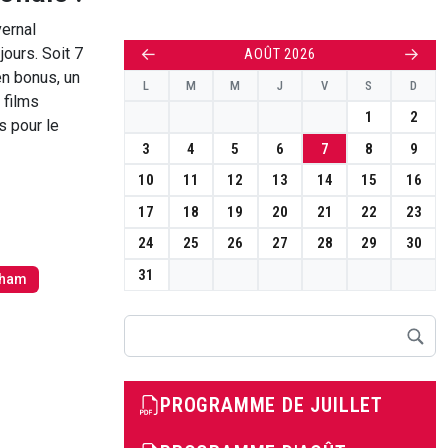
vernal
jours. Soit 7
←
→
AOÛT 2026
en bonus, un
L
M
M
J
V
S
D
 films
1
2
s pour le
3
4
5
6
7
8
9
10
11
12
13
14
15
16
17
18
19
20
21
22
23
24
25
26
27
28
29
30
31
ham
Rechercher
PROGRAMME DE JUILLET