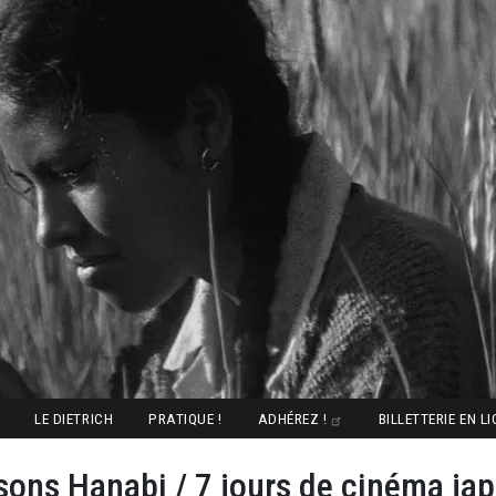
LE DIETRICH
PRATIQUE !
ADHÉREZ !
BILLETTERIE EN L
sons Hanabi / 7 jours de cinéma jap