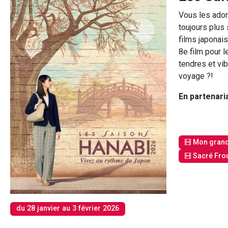
Vous les ador
toujours plus 
films japonais
8e film pour l
tendres et vib
voyage ?!
En partenari
Mon grand 
Sacré Frou
du 28 janvier au 3 février 2026