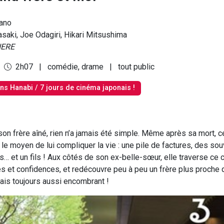
ano
saki, Joe Odagiri, Hikari Mitsushima
IERE
2h07
|
comédie, drame
|
tout public
ns Hanabi / 7 jours de cinéma japonais !
son frère aîné, rien n’a jamais été simple. Même après sa mort, c
le moyen de lui compliquer la vie : une pile de factures, des sou
… et un fils ! Aux côtés de son ex-belle-sœur, elle traverse ce
es et confidences, et redécouvre peu à peu un frère plus proche q
mais toujours aussi encombrant !