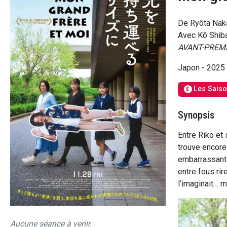
De Ryôta Nak
Avec Kô Shiba
AVANT-PREM
Japon - 2025
Les Saiso
E
Synopsis
Entre Riko et 
trouve encore 
embarrassants
entre fous rir
l’imaginait… 
Aucune séance à venir.