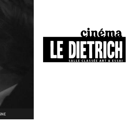
34, boulevard Chasseigne - Poitiers
05 49 01 77 90
IGNE