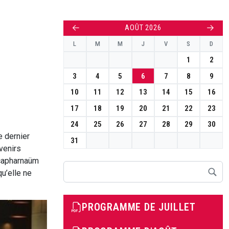
←
→
AOÛT 2026
L
M
M
J
V
S
D
1
2
3
4
5
6
7
8
9
10
11
12
13
14
15
16
17
18
19
20
21
22
23
24
25
26
27
28
29
30
e dernier
31
venirs
 capharnaüm
Rechercher
u’elle ne
PROGRAMME DE JUILLET