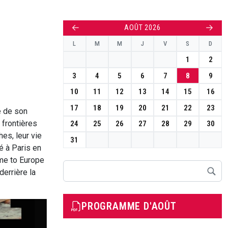
←
→
AOÛT 2026
L
M
M
J
V
S
D
1
2
3
4
5
6
7
8
9
10
11
12
13
14
15
16
17
18
19
20
21
22
23
e de son
 frontières
24
25
26
27
28
29
30
hes, leur vie
31
é à Paris en
ome to Europe
Rechercher
errière la
PROGRAMME D'AOÛT