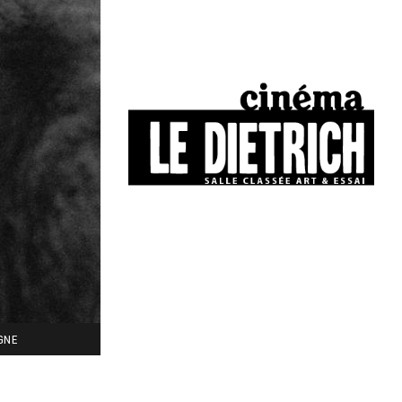
34, boulevard Chasseigne - Poitiers
05 49 01 77 90
IGNE