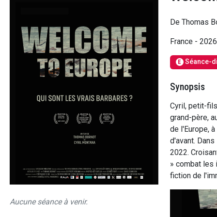
De Thomas Bor
France - 202
Séance-d
E
Synopsis
Cyril, petit-f
grand-père, au
de l'Europe, à
d'avant. Dans 
2022. Croisant
» combat les 
fiction de l'im
Aucune séance à venir.