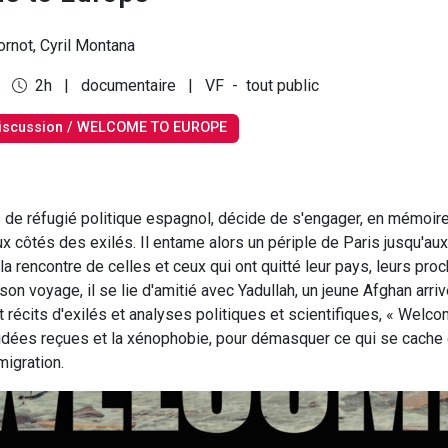
not, Cyril Montana
6
2h
|
documentaire
|
VF
-
tout public
iscussion / WELCOME TO EUROPE
ils de réfugié politique espagnol, décide de s'engager, en mémoir
x côtés des exilés. Il entame alors un périple de Paris jusqu'aux
 la rencontre de celles et ceux qui ont quitté leur pays, leurs proc
son voyage, il se lie d'amitié avec Yadullah, un jeune Afghan arriv
 récits d'exilés et analyses politiques et scientifiques, « Welc
idées reçues et la xénophobie, pour démasquer ce qui se cache d
migration.