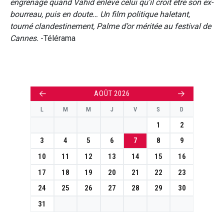
engrenage quand Vahid enlève celui qu’il croit être son ex-
bourreau, puis en doute… Un film politique haletant,
tourné clandestinement, Palme d’or méritée au festival de
Cannes.
-Télérama
←
→
AOÛT 2026
L
M
M
J
V
S
D
1
2
3
4
5
6
7
8
9
10
11
12
13
14
15
16
17
18
19
20
21
22
23
24
25
26
27
28
29
30
31