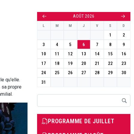
←
→
AOÛT 2026
L
M
M
J
V
S
D
1
2
3
4
5
6
7
8
9
10
11
12
13
14
15
16
17
18
19
20
21
22
23
24
25
26
27
28
29
30
e qu'elle.
31
, sa propre
milial.
Rechercher
PROGRAMME DE JUILLET