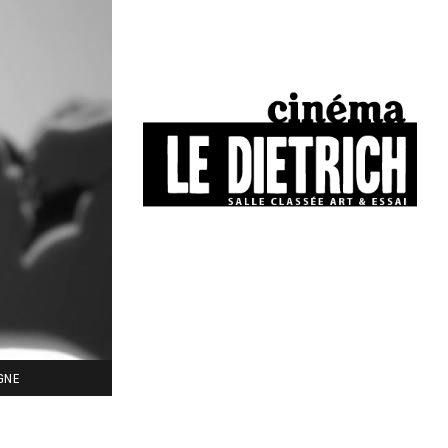
34, boulevard Chasseigne - Poitiers
05 49 01 77 90
IGNE