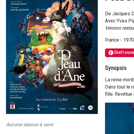
De Jacques 
Avec Yves Pig
Version resta
France - 197
Diet'rouv
E
Synopsis
La reine mori
Dans tout le 
fille. Revêtue
Aucune séance à venir.