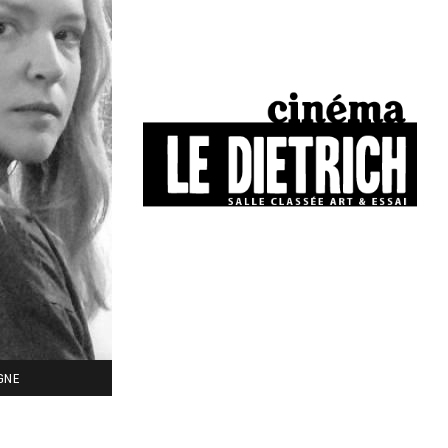
34, boulevard Chasseigne - Poitiers
05 49 01 77 90
IGNE