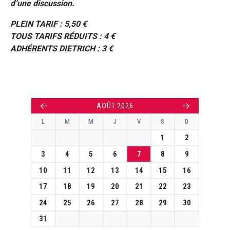
d’une discussion.
PLEIN TARIF : 5,50 €
TOUS TARIFS RÉDUITS : 4 €
ADHÉRENTS DIETRICH : 3 €
←
→
AOÛT 2026
L
M
M
J
V
S
D
1
2
3
4
5
6
7
8
9
10
11
12
13
14
15
16
17
18
19
20
21
22
23
24
25
26
27
28
29
30
31