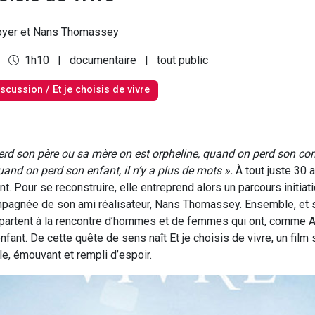
yer et Nans Thomassey
9
1h10
|
documentaire
|
tout public
scussion / Et je choisis de vivre
rd son père ou sa mère on est orpheline, quand on perd son con
and on perd son enfant, il n’y a plus de mots ».
À tout juste 30 
t. Pour se reconstruire, elle entreprend alors un parcours initiat
agnée de son ami réalisateur, Nans Thomassey. Ensemble, et s
s partent à la rencontre d’hommes et de femmes qui ont, comme
enfant. De cette quête de sens naît Et je choisis de vivre, un film s
le, émouvant et rempli d’espoir.