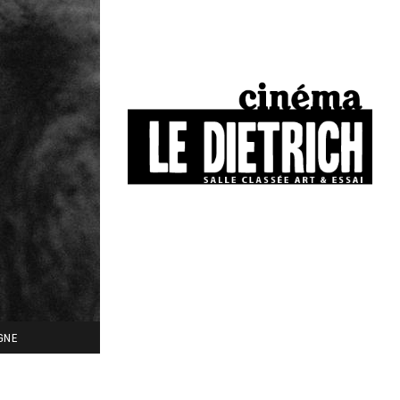
34, boulevard Chasseigne - Poitiers
05 49 01 77 90
IGNE