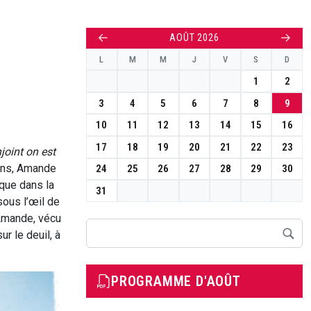
←
→
AOÛT 2026
L
M
M
J
V
S
D
1
2
3
4
5
6
7
8
9
10
11
12
13
14
15
16
17
18
19
20
21
22
23
joint on est
ans, Amande
24
25
26
27
28
29
30
ique dans la
31
ous l’œil de
 Amande, vécu
Rechercher
ur le deuil, à
PROGRAMME D'AOÛT