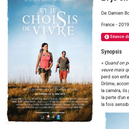
De Damien Bo
France - 201
Séance di
E
Synopsis
« Quand on pe
veuve mais qu
perd son enfan
Drôme, accomp
la caméra, il
la perte d’un 
la fois sensib