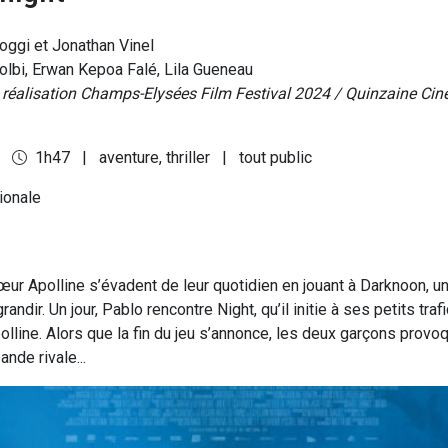
oggi et Jonathan Vinel
lbi, Erwan Kepoa Falé, Lila Gueneau
e réalisation Champs-Elysées Film Festival 2024 / Quinzaine Cin
4
1h47
|
aventure, thriller
|
tout public
tionale
œur Apolline s’évadent de leur quotidien en jouant à Darknoon, un
randir. Un jour, Pablo rencontre Night, qu’il initie à ses petits trafi
olline. Alors que la fin du jeu s’annonce, les deux garçons provoq
ande rivale...