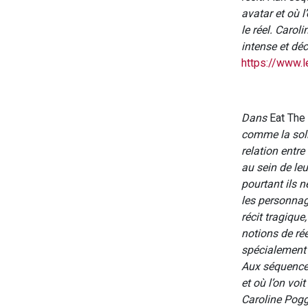
avatar et où l’
le réel. Caro
intense et dé
https://www.l
Dans
Eat The
comme la solit
relation entre
au sein de leu
pourtant ils n
les personnag
récit tragiqu
notions de rée
spécialement c
Aux séquences
et où l’on voit
Caroline Pogg