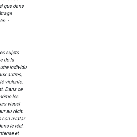
uel que dans
étrage
in.
-
des sujets
re de la
utre individu
aux autres,
é violente,
nt. Dans ce
 même les
ers visuel
r au récit.
c son avatar
dans le réel.
ntense et