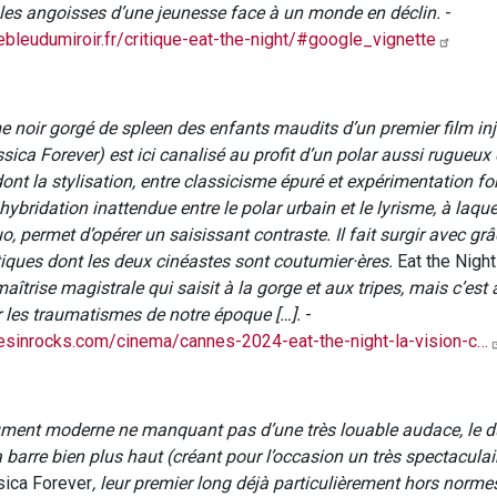
 les angoisses d’une jeunesse face à un monde en déclin.
-
ebleudumiroir.fr/critique-eat-the-night/#google_vignette
 noir gorgé de spleen des enfants maudits d’un premier film in
ica Forever) est ici canalisé au profit d’un polar aussi rugueux
ont la stylisation, entre classicisme épuré et expérimentation fo
 hybridation inattendue entre le polar urbain et le lyrisme, à laqu
o, permet d’opérer un saisissant contraste. Il fait surgir avec grâ
iques dont les deux cinéastes sont coutumier·ères.
Eat the Night
 maîtrise magistrale qui saisit à la gorge et aux tripes, mais c’est
r les traumatismes de notre époque […].
-
esinrocks.com/cinema/cannes-2024-eat-the-night-la-vision-c…
ument moderne ne manquant pas d’une très louable audace, le d
 barre bien plus haut (créant pour l’occasion un très spectaculai
ica Forever
, leur premier long déjà particulièrement hors normes