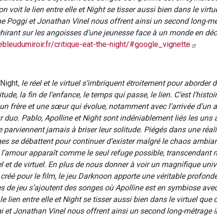
on voit le lien entre elle et Night se tisser aussi bien dans le virt
line Poggi et Jonathan Vinel nous offrent ainsi un second long-m
chirant sur les angoisses d’une jeunesse face à un monde en décl
ebleudumiroir.fr/critique-eat-the-night/#google_vignette
 Night
, le réel et le virtuel s’imbriquent étroitement pour aborder 
ude, la fin de l’enfance, le temps qui passe, le lien. C’est l’histoi
 un frère et une sœur qui évolue, notamment avec l’arrivée d’un a
r duo. Pablo, Apolline et Night sont indéniablement liés les uns 
e parviennent jamais à briser leur solitude. Piégés dans une réalit
es se débattent pour continuer d’exister malgré le chaos ambia
e, l’amour apparaît comme le seul refuge possible, transcendant
l et de virtuel. En plus de nous donner à voir un magnifique univ
réé pour le film, le jeu Darknoon apporte une véritable profondeu
 de jeu s’ajoutent des songes où Apolline est en symbiose ave
 le lien entre elle et Night se tisser aussi bien dans le virtuel que 
i et Jonathan Vinel nous offrent ainsi un second long-métrage i