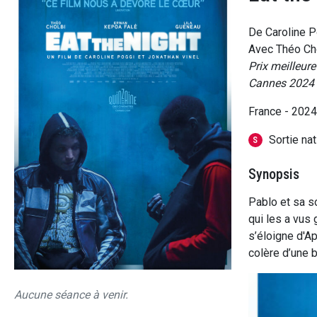
De Caroline P
Avec Théo Cho
Prix meilleur
Cannes 2024
France - 202
Sortie na
S
Synopsis
Pablo et sa s
qui les a vus g
s’éloigne d'Ap
colère d’une b
Aucune séance à venir.