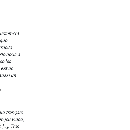
justement
 que
rmelle,
elle nous a
ce les
est un
 aussi un
uo français
re jeu vidéo)
 […]. Très