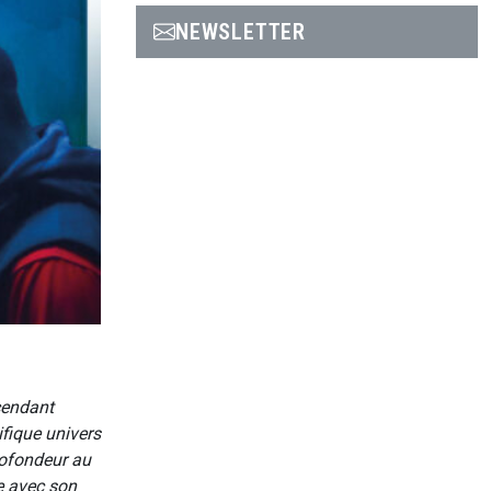
NEWSLETTER
cendant
ifique univers
rofondeur au
e avec son