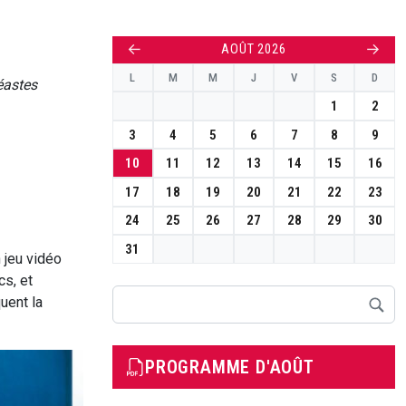
←
→
AOÛT 2026
L
M
M
J
V
S
D
éastes
1
2
3
4
5
6
7
8
9
10
11
12
13
14
15
16
17
18
19
20
21
22
23
24
25
26
27
28
29
30
31
 jeu vidéo
cs, et
Rechercher
uent la
PROGRAMME D'AOÛT