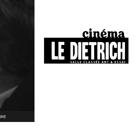
34, boulevard Chasseigne - Poitiers
05 49 01 77 90
IGNE