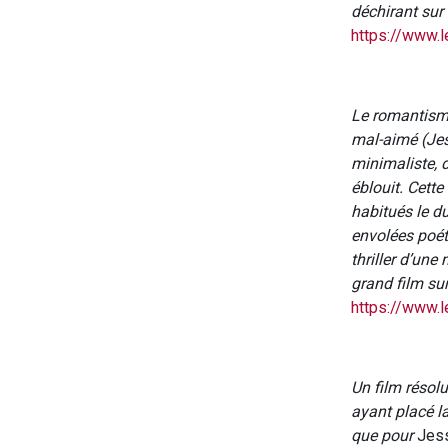
déchirant sur
https://www.l
Le romantisme
mal-aimé (Jess
minimaliste, d
éblouit. Cette
habitués le du
envolées poét
thriller d’une
grand film su
https://www.l
Un film résol
ayant placé la
que pour
Jess