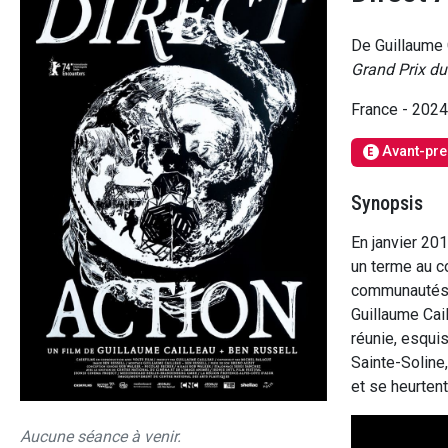
De Guillaume 
Grand Prix du 
France - 202
Avant-pre
E
Synopsis
En janvier 20
un terme au c
communautés d
Guillaume Cail
réunie, esqui
Sainte-Soline,
et se heurtent
Aucune séance à venir.