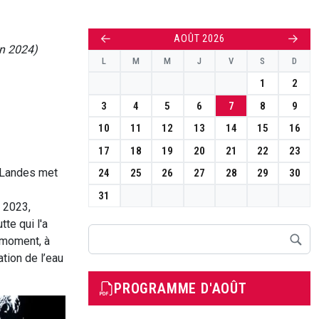
←
→
AOÛT 2026
in 2024)
L
M
M
J
V
S
D
1
2
3
4
5
6
7
8
9
10
11
12
13
14
15
16
17
18
19
20
21
22
23
s-Landes met
24
25
26
27
28
29
30
31
 2023,
te qui l'a
Rechercher
 moment, à
tion de l’eau
PROGRAMME D'AOÛT