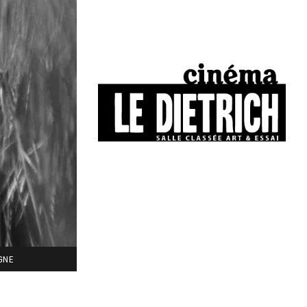
34, boulevard Chasseigne - Poitiers
05 49 01 77 90
IGNE