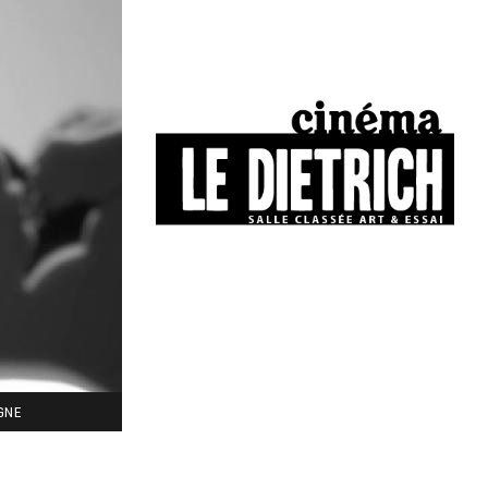
34, boulevard Chasseigne - Poitiers
05 49 01 77 90
IGNE