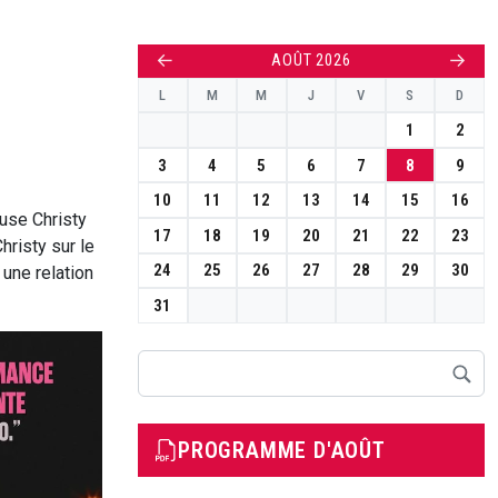
←
→
AOÛT 2026
L
M
M
J
V
S
D
1
2
3
4
5
6
7
8
9
10
11
12
13
14
15
16
euse Christy
17
18
19
20
21
22
23
hristy sur le
24
25
26
27
28
29
30
 une relation
31
Rechercher
PROGRAMME D'AOÛT