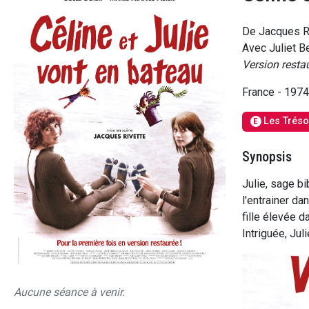
De Jacques R
Avec Juliet B
Version resta
France - 197
Les Trés
E
Synopsis
Julie, sage b
l'entrainer da
fille élevée 
Intriguée, Juli
Aucune séance à venir.