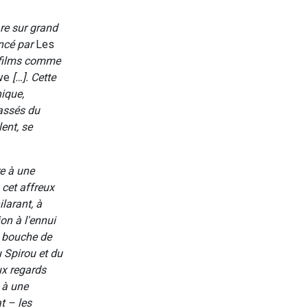
re sur grand
encé par
Les
s films comme
ive
[…]. Cette
nique,
assés du
ent, se
re à une
cet affreux
ilarant, à
on à l'ennui
a bouche de
u Spirou et du
ux regards
, à une
t – les