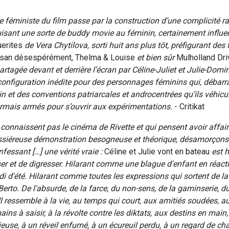
féministe du film passe par la construction d’une complicité ra
uisant une sorte de buddy movie au féminin, certainement influ
erites
de Vera Chytilova, sorti huit ans plus tôt, préfigurant de
san désespérément, Thelma & Louise
et bien sûr
Mulholland Dr
rtagée devant et derrière l’écran par Céline-Juliet et Julie-Domi
onfiguration inédite pour des personnages féminins qui, débarr
n et des conventions patriarcales et androcentrées qu’ils véhicul
rmais armés pour s’ouvrir aux expérimentations.
- Critikat
 connaissent pas le cinéma de Rivette et qui pensent avoir affai
ssiéreuse démonstration besogneuse et théorique, désamorçons 
fessant […] une vérité vraie :
Céline et Julie vont en bateau
est h
ser et de digresser. Hilarant comme une blague d'enfant en réacti
di d'été. Hilarant comme toutes les expressions qui sortent de l
Berto. De l'absurde, de la farce, du non-sens, de la gaminserie, d
Il ressemble à la vie, au temps qui court, aux amitiés soudées, a
ins à saisir, à la révolte contre les diktats, aux destins en main
euse, à un réveil enfumé, à un écureuil perdu, à un regard de cha