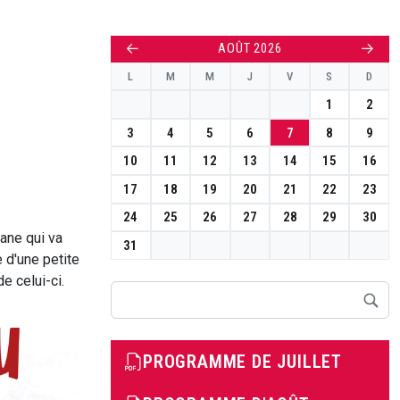
←
→
AOÛT 2026
L
M
M
J
V
S
D
1
2
3
4
5
6
7
8
9
10
11
12
13
14
15
16
17
18
19
20
21
22
23
24
25
26
27
28
29
30
ane qui va
31
e d'une petite
e celui-ci.
Rechercher
PROGRAMME DE JUILLET