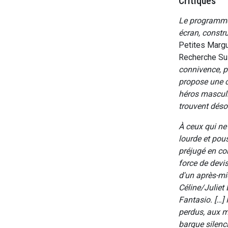
Critiques
Le programme 
écran, constr
Petites Margu
Recherche Su
connivence, pa
propose une c
héros masculi
trouvent déso
À ceux qui ne
lourde et pou
préjugé en con
force de devi
d'un après-mi
Céline/Juliet 
Fantasio. […] 
perdus, aux ma
barque silenci