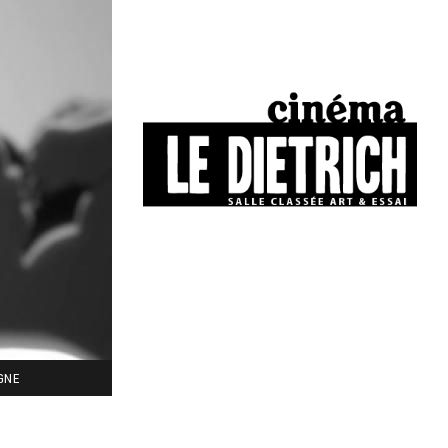
34, boulevard Chasseigne - Poitiers
05 49 01 77 90
IGNE