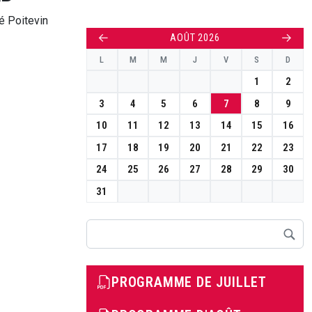
é Poitevin
←
→
AOÛT 2026
L
M
M
J
V
S
D
1
2
3
4
5
6
7
8
9
10
11
12
13
14
15
16
17
18
19
20
21
22
23
24
25
26
27
28
29
30
31
Rechercher
PROGRAMME DE JUILLET