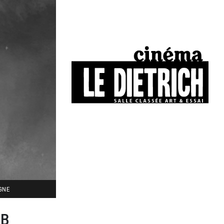
34, boulevard Chasseigne - Poitiers
05 49 01 77 90
IGNE
AB