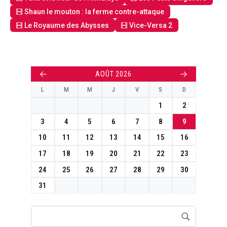
Shaun le mouton : la ferme contre-attaque
Le Royaume des Abysses
Vice-Versa 2
←
→
AOÛT 2026
L
M
M
J
V
S
D
1
2
3
4
5
6
7
8
9
10
11
12
13
14
15
16
17
18
19
20
21
22
23
24
25
26
27
28
29
30
31
Rechercher