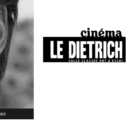
34, boulevard Chasseigne - Poitiers
05 49 01 77 90
IGNE