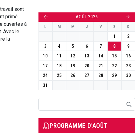
travail sont
ont primé
←
→
AOÛT 2026
ce ouvertes à
L
M
M
J
V
S
D
t. Avec le
1
2
re la
3
4
5
6
7
8
9
10
11
12
13
14
15
16
17
18
19
20
21
22
23
24
25
26
27
28
29
30
31
Rechercher
PROGRAMME D'AOÛT