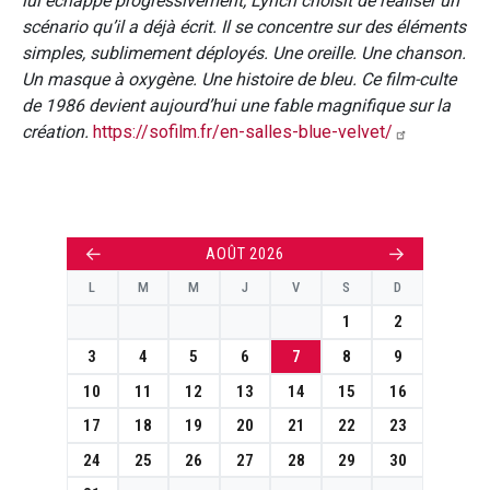
lui échappe progressivement, Lynch choisit de réaliser un
scénario qu’il a déjà écrit. Il se concentre sur des éléments
simples, sublimement déployés. Une oreille. Une chanson.
Un masque à oxygène. Une histoire de bleu. Ce film-culte
de 1986 devient aujourd’hui une fable magnifique sur la
création.
https://sofilm.fr/en-salles-blue-velvet/
←
→
AOÛT 2026
L
M
M
J
V
S
D
1
2
3
4
5
6
7
8
9
10
11
12
13
14
15
16
17
18
19
20
21
22
23
24
25
26
27
28
29
30