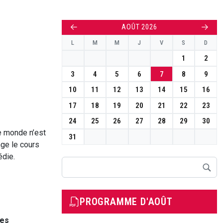
←
→
AOÛT 2026
L
M
M
J
V
S
D
1
2
3
4
5
6
7
8
9
10
11
12
13
14
15
16
17
18
19
20
21
22
23
24
25
26
27
28
29
30
le monde n’est
31
nge le cours
édie.
Rechercher
PROGRAMME D'AOÛT
nes