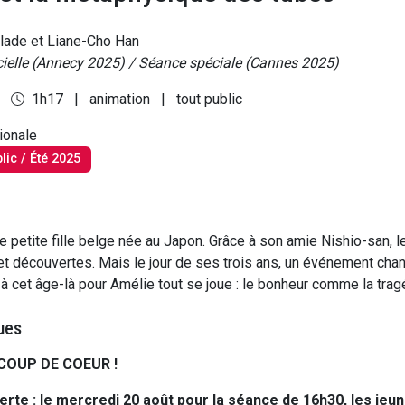
lade et Liane-Cho Han
icielle (Annecy 2025) / Séance spéciale (Cannes 2025)
4
1h17
|
animation
|
tout public
tionale
lic / Été 2025
e petite fille belge née au Japon. Grâce à son amie Nishio-san, 
et découvertes. Mais le jour de ses trois ans, un événement cha
 à cet âge-là pour Amélie tout se joue : le bonheur comme la trag
ues
 COUP DE COEUR !
erte
: le mercredi 20 août pour la séance de 16h30, les jeu