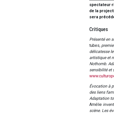
spectateur·r
de la project
sera précédé
Critiques
Présenté en s
tubes
, premi
délicatesse l
artistique et 
Nothomb. Adap
sensibilité et
www.culturop
Évocation à po
des liens fami
Adaptation to
Amélie
invent
scène. Les évo