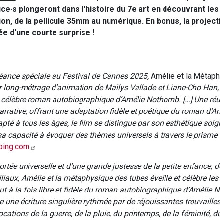
ice·s plongeront dans l'histoire du 7e art en découvrant les
ion, de la pellicule 35mm au numérique. En bonus, la project
e d'une courte surprise !
éance spéciale au Festival de Cannes 2025,
Amélie et la Métap
er long-métrage d’animation de Maïlys Vallade et Liane-Cho Han
e célèbre roman autobiographique d’Amélie Nothomb. […] Une réu
narrative, offrant une adaptation fidèle et poétique du roman d’A
té à tous les âges, le film se distingue par son esthétique soig
 sa capacité à évoquer des thèmes universels à travers le prisme 
oing.com
rtée universelle et d’une grande justesse de la petite enfance, de 
liaux, Amélie et la métaphysique des tubes éveille et célèbre les 
ut à la fois libre et fidèle du roman autobiographique d’Amélie 
e une écriture singulière rythmée par de réjouissantes trouvaille
cations de la guerre, de la pluie, du printemps, de la féminité, d