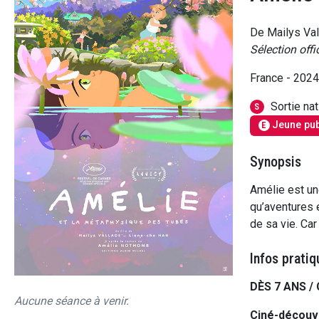
De Mailys Val
Sélection off
France - 202
Sortie na
S
Jeune pub
E
Synopsis
Amélie est un
qu’aventures 
de sa vie. Car
Infos pratiq
DÈS 7 ANS /
Aucune séance à venir.
Ciné-découv