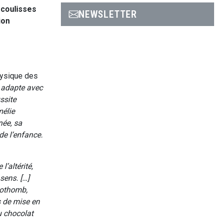
 coulisses
NEWSLETTER
ion
hysique des
, adapte avec
ssite
mélie
née, sa
de l’enfance.
l’altérité,
sens. […]
Nothomb,
s de mise en
u chocolat