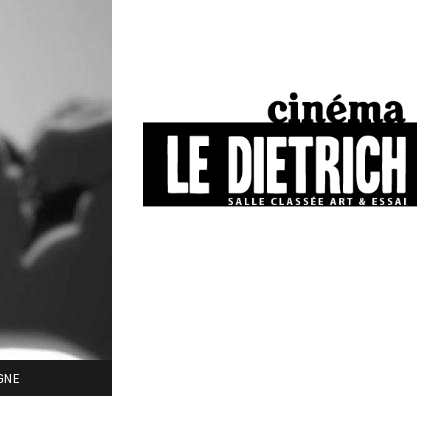
34, boulevard Chasseigne - Poitiers
05 49 01 77 90
IGNE