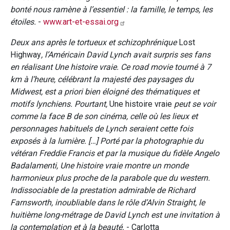
bonté nous ramène à l’essentiel : la famille, le temps, les
étoiles.
-
www.art-et-essai.org
Deux ans après le tortueux et schizophrénique
Lost
Highway
, l’Américain David Lynch avait surpris ses fans
en réalisant Une histoire vraie. Ce road movie tourné à 7
km à l’heure, célébrant la majesté des paysages du
Midwest, est a priori bien éloigné des thématiques et
motifs lynchiens. Pourtant,
Une histoire vraie
peut se voir
comme la face B de son cinéma, celle où les lieux et
personnages habituels de Lynch seraient cette fois
exposés à la lumière. […] Porté par la photographie du
vétéran Freddie Francis et par la musique du fidèle Angelo
Badalamenti, Une histoire vraie montre un monde
harmonieux plus proche de la parabole que du western.
Indissociable de la prestation admirable de Richard
Farnsworth, inoubliable dans le rôle d’Alvin Straight, le
huitième long-métrage de David Lynch est une invitation à
la contemplation et à la beauté.
- Carlotta