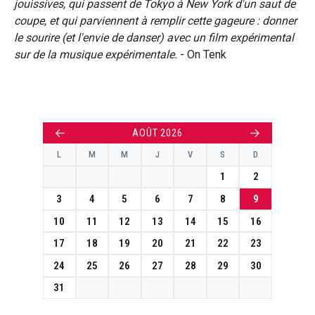
jouissives, qui passent de Tokyo à New York d'un saut de
coupe, et qui parviennent à remplir cette gageure : donner
le sourire (et l'envie de danser) avec un film expérimental
sur de la musique expérimentale.
- On Tenk
←
→
AOÛT 2026
L
M
M
J
V
S
D
1
2
3
4
5
6
7
8
9
10
11
12
13
14
15
16
17
18
19
20
21
22
23
24
25
26
27
28
29
30
31