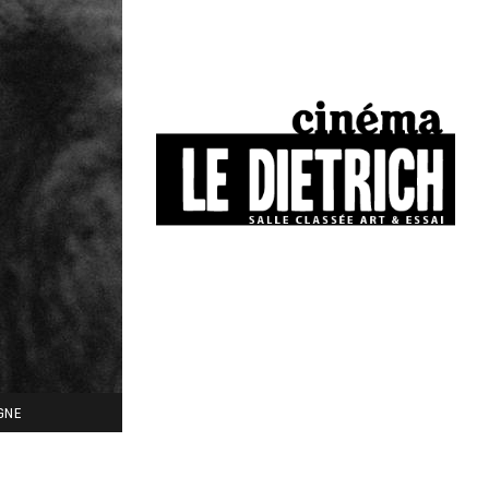
34, boulevard Chasseigne - Poitiers
05 49 01 77 90
IGNE