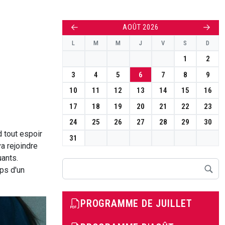
←
→
AOÛT 2026
L
M
M
J
V
S
D
1
2
3
4
5
6
7
8
9
10
11
12
13
14
15
16
17
18
19
20
21
22
23
24
25
26
27
28
29
30
 tout espoir
31
a rejoindre
uants.
Rechercher
mps d'un
PROGRAMME DE JUILLET