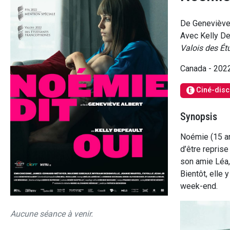
De Geneviève
Avec Kelly De
Valois des É
Canada - 202
Ciné-disc
E
Synopsis
Noémie (15 an
d’être reprise
son amie Léa, 
Bientôt, elle 
week-end.
Aucune séance à venir.