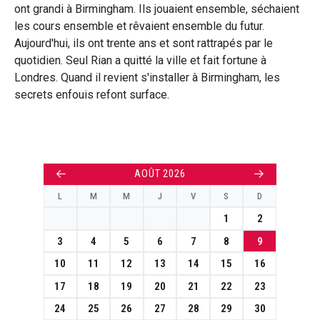
ont grandi à Birmingham. Ils jouaient ensemble, séchaient
les cours ensemble et rêvaient ensemble du futur.
Aujourd'hui, ils ont trente ans et sont rattrapés par le
quotidien. Seul Rian a quitté la ville et fait fortune à
Londres. Quand il revient s'installer à Birmingham, les
secrets enfouis refont surface.
←
→
AOÛT 2026
L
M
M
J
V
S
D
1
2
3
4
5
6
7
8
9
10
11
12
13
14
15
16
17
18
19
20
21
22
23
24
25
26
27
28
29
30