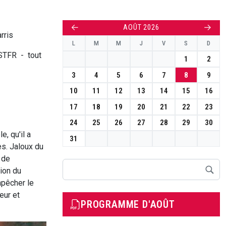
←
→
AOÛT 2026
rris
L
M
M
J
V
S
D
STFR
-
tout
1
2
3
4
5
6
7
8
9
10
11
12
13
14
15
16
17
18
19
20
21
22
23
24
25
26
27
28
29
30
, qu'il a
31
es. Jaloux du
 de
Rechercher
ion du
pêcher le
eur et
PROGRAMME D'AOÛT