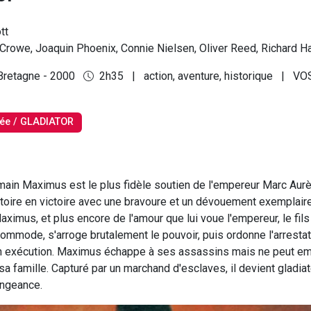
tt
Crowe, Joaquin Phoenix, Connie Nielsen, Oliver Reed, Richard Ha
Bretagne - 2000
2h35
|
action, aventure, historique
|
VO
ée / GLADIATOR
main Maximus est le plus fidèle soutien de l'empereur Marc Aurèle
ctoire en victoire avec une bravoure et un dévouement exemplair
ximus, et plus encore de l'amour que lui voue l'empereur, le fils
ommode, s'arroge brutalement le pouvoir, puis ordonne l'arrestat
n exécution. Maximus échappe à ses assassins mais ne peut em
 famille. Capturé par un marchand d'esclaves, il devient gladiat
engeance.