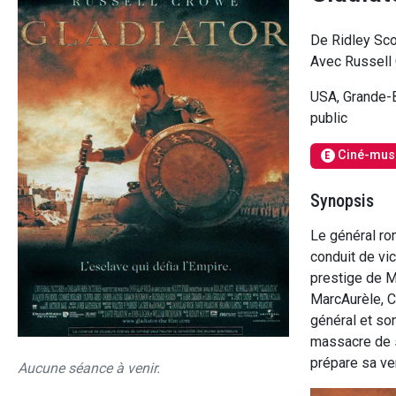
De Ridley Sco
Avec Russell 
USA, Grande-
public
Ciné-mus
E
Synopsis
Le général ro
conduit de vi
prestige de Ma
MarcAurèle, C
général et so
massacre de sa
prépare sa v
Aucune séance à venir.