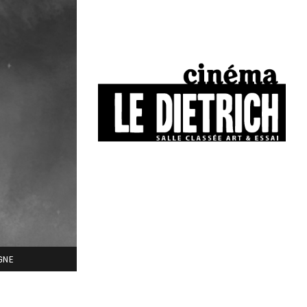
34, boulevard Chasseigne - Poitiers
05 49 01 77 90
IGNE