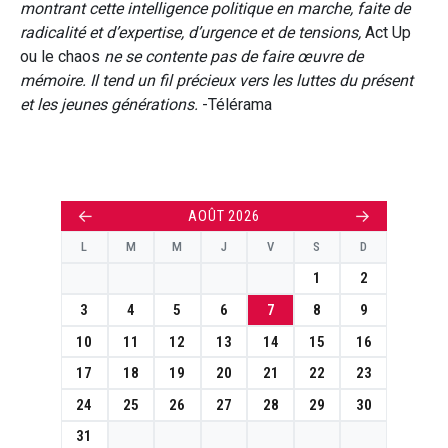
montrant cette intelligence politique en marche, faite de
radicalité et d’expertise, d’urgence et de tensions,
Act Up
ou le chaos
ne se contente pas de faire œuvre de
mémoire. Il tend un fil précieux vers les luttes du présent
et les jeunes générations.
-Télérama
←
→
AOÛT 2026
L
M
M
J
V
S
D
1
2
3
4
5
6
7
8
9
10
11
12
13
14
15
16
17
18
19
20
21
22
23
24
25
26
27
28
29
30
31