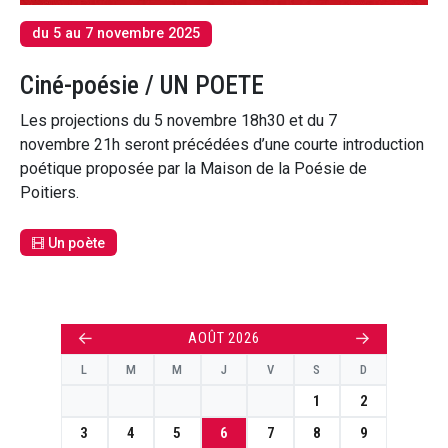
du 5 au 7 novembre 2025
Ciné-poésie / UN POETE
Les projections du 5 novembre 18h30 et du 7
novembre 21h seront précédées d’une courte introduction
poétique proposée par la Maison de la Poésie de
Poitiers.
Un poète
←
→
AOÛT 2026
L
M
M
J
V
S
D
1
2
3
4
5
6
7
8
9